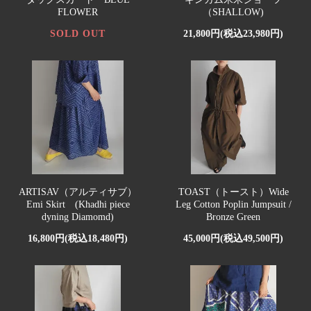
FLOWER
（SHALLOW)
SOLD OUT
21,800円(税込23,980円)
ARTISAV（アルティサブ）
TOAST（トースト）Wide
Emi Skirt (Khadhi piece
Leg Cotton Poplin Jumpsuit /
dyning Diamomd)
Bronze Green
16,800円(税込18,480円)
45,000円(税込49,500円)