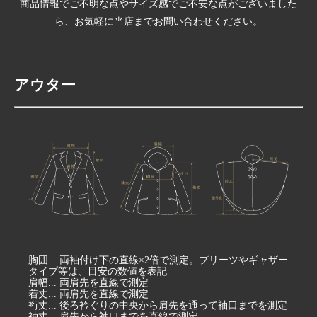
商品情報でご不明な点やサイズ感でご不安な点がございました
ら、お気軽に当店までお問い合わせください。
アウター
胸囲... 両袖付け下の直線×2倍で測定。プリーツやギャザー
タイプ等は、目安の数値を表記
肩幅... 両肩先を直線で測定
着丈... 両肩先を直線で測定
裄丈... 後ろ衿ぐりの中央から肩先を通って袖口までを測定
袖丈... 肩先から袖口までを直線で測定