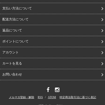
支払い方法について
配送方法について
返品について
ポイントについて
アカウント
カートを見る
お問い合わせ
メルマガ登録・解除
RSS
/
ATOM
特定商法取引法に基づく表記