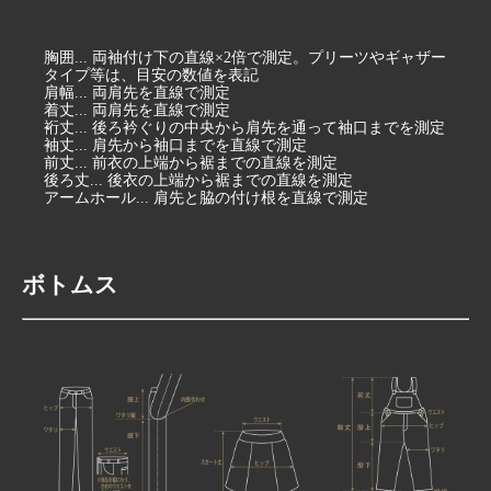
胸囲... 両袖付け下の直線×2倍で測定。プリーツやギャザー
タイプ等は、目安の数値を表記
肩幅... 両肩先を直線で測定
着丈... 両肩先を直線で測定
裄丈... 後ろ衿ぐりの中央から肩先を通って袖口までを測定
袖丈... 肩先から袖口までを直線で測定
前丈... 前衣の上端から裾までの直線を測定
後ろ丈... 後衣の上端から裾までの直線を測定
アームホール... 肩先と脇の付け根を直線で測定
ボトムス