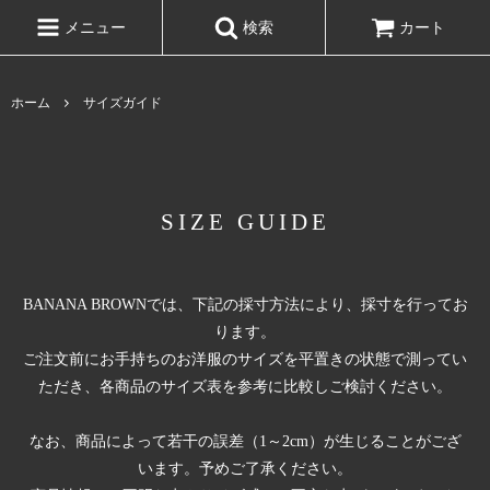
メニュー
検索
カート
ホーム
サイズガイド
SIZE GUIDE
BANANA BROWNでは、下記の採寸方法により、採寸を行ってお
ります。
ご注文前にお手持ちのお洋服のサイズを平置きの状態で測ってい
ただき、各商品のサイズ表を参考に比較しご検討ください。
なお、商品によって若干の誤差（1～2cm）が生じることがござ
います。予めご了承ください。