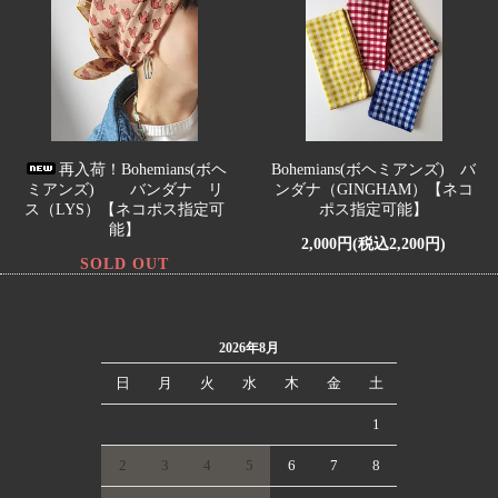
再入荷！Bohemians(ボヘ
Bohemians(ボヘミアンズ) バ
ミアンズ) バンダナ リ
ンダナ（GINGHAM）【ネコ
ス（LYS）【ネコポス指定可
ポス指定可能】
能】
2,000円(税込2,200円)
SOLD OUT
2026年8月
日
月
火
水
木
金
土
1
2
3
4
5
6
7
8