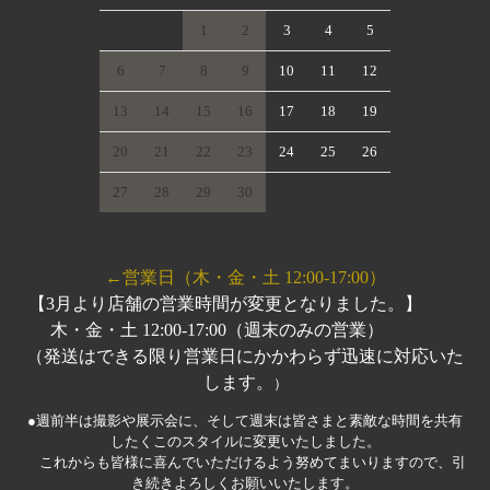
1
2
3
4
5
6
7
8
9
10
11
12
13
14
15
16
17
18
19
20
21
22
23
24
25
26
27
28
29
30
←営業日（木・金・土 12:00-17:00）
【3月より店舗の営業時間が変更となりました。】
木・金・土 12:00-17:00（週末のみの営業）
（発送はできる限り営業日にかかわらず迅速に対応いた
します。
）
●週前半は撮影や展示会に、そして週末は皆さまと素敵な時間を共有
したくこのスタイルに変更いたしました。
これからも皆様に喜んでいただけるよう努めてまいりますので、引
き続きよろしくお願いいたします。