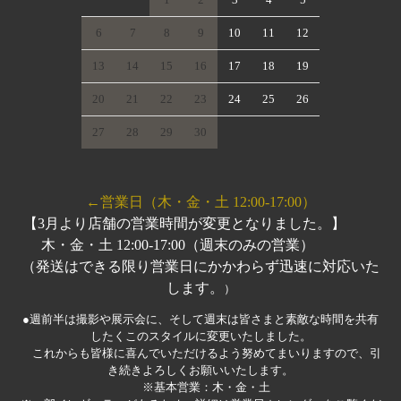
6
7
8
9
10
11
12
13
14
15
16
17
18
19
20
21
22
23
24
25
26
27
28
29
30
←営業日（木・金・土 12:00-17:00）
【3月より店舗の営業時間が変更となりました。】
木・金・土 12:00-17:00（週末のみの営業）
（発送はできる限り営業日にかかわらず迅速に対応いた
します。
）
●週前半は撮影や展示会に、そして週末は皆さまと素敵な時間を共有
したくこのスタイルに変更いたしました。
これからも皆様に喜んでいただけるよう努めてまいりますので、引
き続きよろしくお願いいたします。
※基本営業：木・金・土