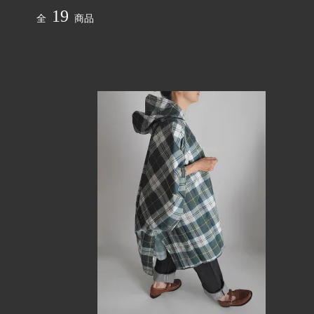
BANANA BROWN
OTHER
19
全
商品
Messerschmitt
saami cr
Original Denim
breezyb
インスタ掲載アイテム
AKIO
7/27 New Arraivals
7/23 Ne
7/3 New Arraivals
6/25 Ne
6/4 New Arraivals