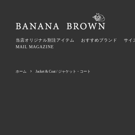
当店オリジナル別注アイテム
おすすめブランド
サイ
MAIL MAGAZINE
Tops / トップス
2026SS
Onepi
2026AW
Accessories / アクセサリー
KAPITAL
Hair A
Bohemi
ホーム
Jacket & Coat / ジャケット・コート
Umbrella / 傘
Hermaphrodite
Watche
maison d
Stole / ストール・スカーフ・ネックウォ
SOUTIENCOL（スティアンコル）
Banda
garden
ーマー
ブ・パラ
Belt / ベルト
Honnete
Groves
Hand r
Bon Bon Store
monshir
wayuu bags japan
MAISO