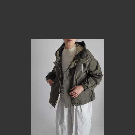
 BRANDS
POMTATA
afts
OJO DE MEX
lue
Native American Jewelry
 MORI 再入荷
SALE
w Arraivals
7/16 New Arraivals
w Arraivals
6/18 New Arraivals