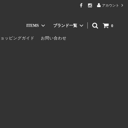
アカウント
ITEMS
ブランド一覧
0
ショッピングガイド
お問い合わせ
Jacket & Coat / ジャケット・コート
AKABA MILANO
Bag & Wallet / バッグ・財布
TIGRE BROCANTE
ア
Innerwear / インナー
Le pivot
Eyewear / メガネ・サングラス
ALWEL
GLEN CLYDE
Ericka Nicolas Begay
tamas