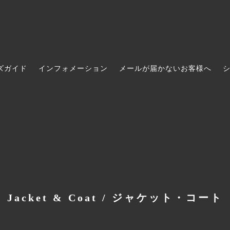
ズガイド
インフォメーション
メールが届かないお客様へ
ece / ワンピース
Bottoms / ボトムス
AKIO MORI
ccessories / ヘアアクセサリー
ans
Shoes / シューズ
THE FACTORY
s / 時計
e soil
Socks & Legwear / レッグウエ
宝島染工
na / バンダナ・ハンカチ
s of paradise ( ガーデンズ・オ
Hats & Caps / 帽子
WONDER FULL LIFE
ダイス )
 / 手袋
oom women’s
Others / その他・グッズ
Barbour(バブアー)
o
Classic Ko
Jacket & Coat / ジャケット・コート
N RUBUS
mamelon