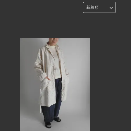
Aristo
FLIPTS＆DOBBELS
Yarmo
8/６ New Arraivals
7/9 New Arraivals
6/11 New Arraivals