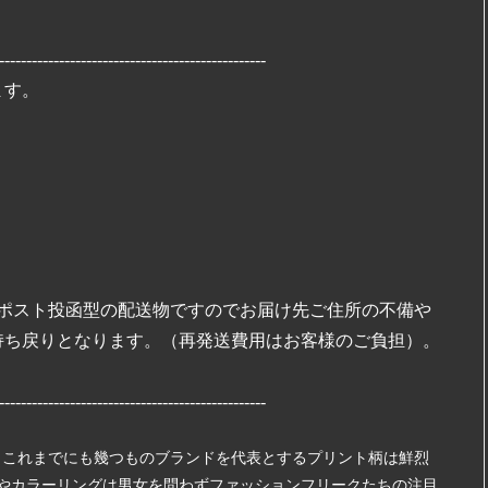
 BRANDS
POMTATA
-------------------------------------------------
afts
OJO DE MEX
ます。
lue
Native American Jewelry
 MORI 再入荷
SALE
w Arraivals
7/16 New Arraivals
w Arraivals
6/18 New Arraivals
ポスト投函型の配送物ですのでお届け先ご住所の不備や
持ち戻りとなります。（再発送費用はお客様のご負担）。
-------------------------------------------------
ました。これまでにも幾つものブランドを代表とするプリント柄は鮮烈
やカラーリングは男女を問わずファッションフリークたちの注目