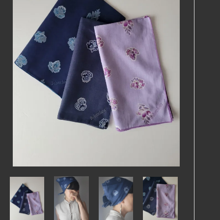
Aristo
FLIPTS＆DOBBELS
Yarmo
8/６ New Arraivals
7/9 New Arraivals
6/11 New Arraivals