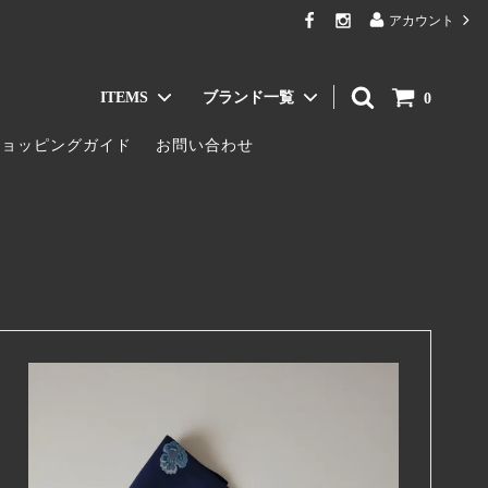
アカウント
ITEMS
ブランド一覧
0
ショッピングガイド
お問い合わせ
Jacket & Coat / ジャケット・コート
AKABA MILANO
Bag & Wallet / バッグ・財布
TIGRE BROCANTE
ア
Innerwear / インナー
Le pivot
Eyewear / メガネ・サングラス
ALWEL
GLEN CLYDE
Ericka Nicolas Begay
tamas