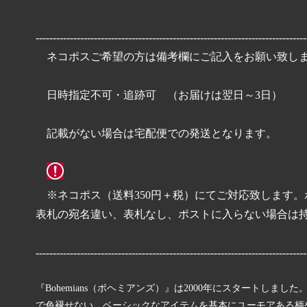
BANANA BROWN
OTHER
-------------------------------------------------------------------------------
Messerschmitt
saami cr
ネコポスご希望の方は備考欄にご記入をお願い致し
Original Denim
breezyb
日時指定不可・追跡可 （お届けは翌日～3日）
インスタ掲載アイテム
AKIO
7/27 New Arraivals
7/23 Ne
記載がない場合は宅配便での発送となります。
7/3 New Arraivals
6/25 Ne
6/4 New Arraivals
※ネコポス（送料350円＋税）にてご対応致します。
表札の宛名違い、表札なし、ポストに入らない場合は
-------------------------------------------------------------------------------
『Bohemians（ボヘミアンズ）』は2000年にスタートし
で色褪せない。ベーシックなアイテムを基本にユーモアある柄