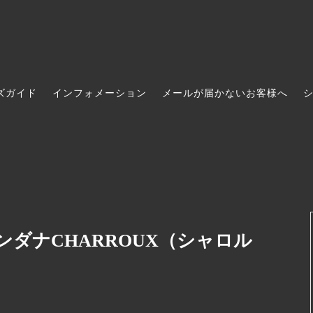
ズガイド
インフォメーション
メールが届かないお客様へ
ece / ワンピース
Bottoms / ボトムス
AKIO MORI
ccessories / ヘアアクセサリー
ans
Shoes / シューズ
THE FACTORY
s / 時計
e soil
Socks & Legwear / レッグウエ
宝島染工
na / バンダナ・ハンカチ
s of paradise ( ガーデンズ・オ
Hats & Caps / 帽子
WONDER FULL LIFE
ダイス )
バンダナCHARROUX（シャロル
 / 手袋
oom women’s
Others / その他・グッズ
Barbour(バブアー)
o
Classic Ko
N RUBUS
mamelon