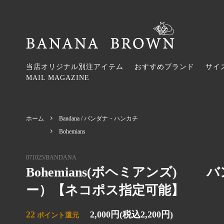
当店オリジナル別注アイテム
おすすめブランド
サイ
MAIL MAGAZINE
Tops / トップス
2026SS
Onepi
2026AW
Accessories / アクセサリー
KAPITAL
Hair A
Bohemi
ホーム
Bandana / バンダナ・ハンカチ
Umbrella / 傘
Hermaphrodite
Watche
maison d
Bohemians
Stole / ストール・スカーフ・ネックウォ
SOUTIENCOL（スティアンコル）
Banda
garden
ーマー
ブ・パラ
071025/BANDANA
Bohemians(ボヘミアンズ) 
Belt / ベルト
Honnete
Groves
Hand r
ー）【ネコポス指定可能】
Bon Bon Store
monshir
wayuu bags japan
MAISO
22
2,000円(税込2,200円)
ポイント還元