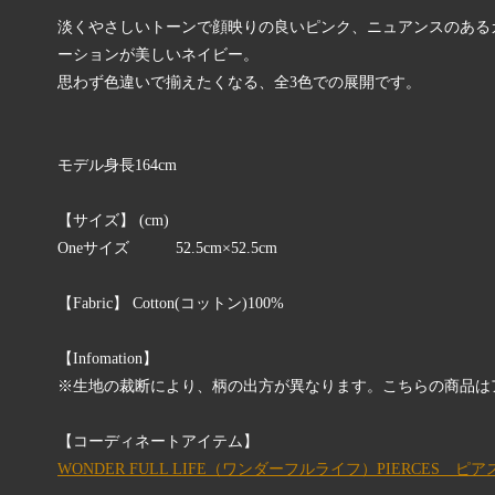
淡くやさしいトーンで顔映りの良いピンク、ニュアンスのある
ーションが美しいネイビー。
思わず色違いで揃えたくなる、全3色での展開です。
モデル身長164cm
【サイズ】 (cm)
Oneサイズ 52.5cm×52.5cm
【Fabric】 Cotton(コットン)100%
【Infomation】
※生地の裁断により、柄の出方が異なります。こちらの商品は
【コーディネートアイテム】
WONDER FULL LIFE（ワンダーフルライフ）PIERCES ピ