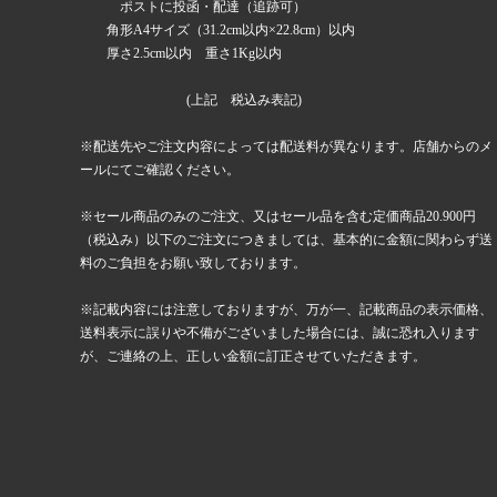
ポストに投函・配達（追跡可）
角形A4サイズ（31.2cm以内×22.8cm）以内
厚さ2.5cm以内 重さ1Kg以内
(上記 税込み表記)
※配送先やご注文内容によっては配送料が異なります。店舗からのメ
ールにてご確認ください。
※セール商品のみのご注文、又はセール品を含む定価商品20.900円
（税込み）以下のご注文につきましては、基本的に金額に関わらず送
料のご負担をお願い致しております。
※記載内容には注意しておりますが、万が一、記載商品の表示価格、
送料表示に誤りや不備がございました場合には、誠に恐れ入ります
が、ご連絡の上、正しい金額に訂正させていただきます。