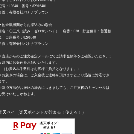
記号：10340 番号：82916401
名義：有限会社バナナブラウン
▼他金融機関からお振込みの場合
店名：〇三八（読み ゼロサンハチ） 店番：038 貯金種目：普通預
金 口座番号：8291640
名義：有限会社バナナブラウン
※当店からのご注文確定メールにてご請求金額等をご確認いただき、5
日以内にお振込をお願いいたします。
（お振込み手数料はお客様ご負担となります。）
※お急ぎの場合は、ご入金後ご連絡を頂けますとより迅速に対応でき
ます。
※決済方法がお振込の場合につきましても、ご注文後のキャンセルは
お受けいたしかねます。
楽天ペイ（楽天ポイントが貯まる！使える！）