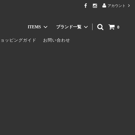
アカウント
ITEMS
ブランド一覧
0
ショッピングガイド
お問い合わせ
Jacket & Coat / ジャケット・コート
AKABA MILANO
Bag & Wallet / バッグ・財布
TIGRE BROCANTE
ア
Innerwear / インナー
Le pivot
Eyewear / メガネ・サングラス
ALWEL
GLEN CLYDE
Ericka Nicolas Begay
tamas