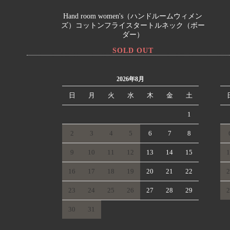
1/26 New Arraivals
1/23 Ne
Hand room women's（ハンドルームウィメン
ズ）コットンフライスタートルネック（ボー
1/8 New Arraivals
8/６ Ne
ダー）
SOLD OUT
2026年8月
日
月
火
水
木
金
土
1
2
3
4
5
6
7
8
9
10
11
12
13
14
15
1
16
17
18
19
20
21
22
2
23
24
25
26
27
28
29
2
30
31