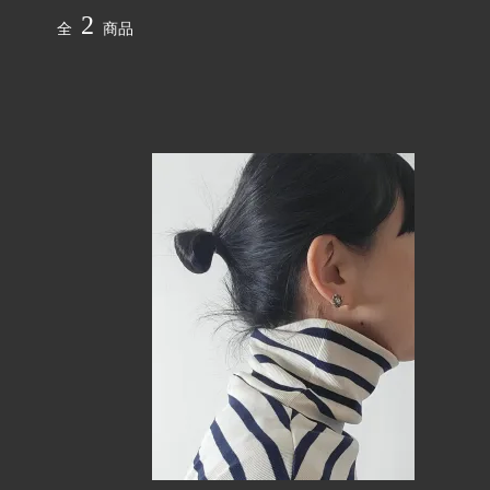
BANANA BROWN
OTHER
2
全
商品
Messerschmitt
saami cr
Original Denim
breezyb
インスタ掲載アイテム
AKIO
7/23 New Arraivals
7/16 Ne
6/25 New Arraivals
6/18 Ne
5/28 New Arraivals
5/21 Ne
4/30 New Arraivals
4/23 Ne
4/2 New Arraivals
3/26 Ne
3/5 New Arraivals
2/26 Ne
2/8 New Arraivals
2/2 New