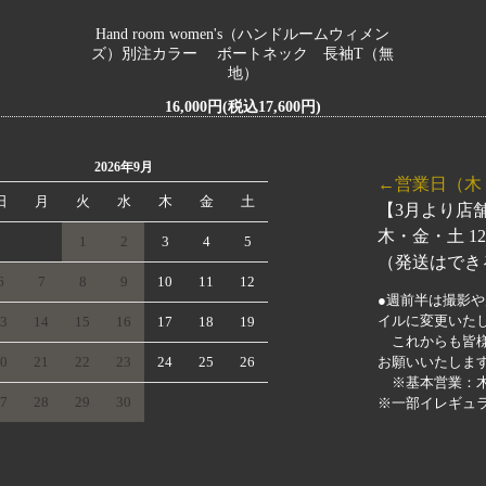
w Arraivals
1/22 New Arraivals
Hand room women's（ハンドルームウィメン
ズ）別注カラー ボートネック 長袖T（無
w Arraivals
地）
16,000円(税込17,600円)
2026年9月
←営業日（木・金
日
月
火
水
木
金
土
【3月より
木・金・土 1
1
2
3
4
5
（発送はでき
6
7
8
9
10
11
12
●週前半は撮影
イルに変更いた
3
14
15
16
17
18
19
これからも皆様
0
21
22
23
24
25
26
お願いいたしま
※基本営業：木
7
28
29
30
※一部イレギュ