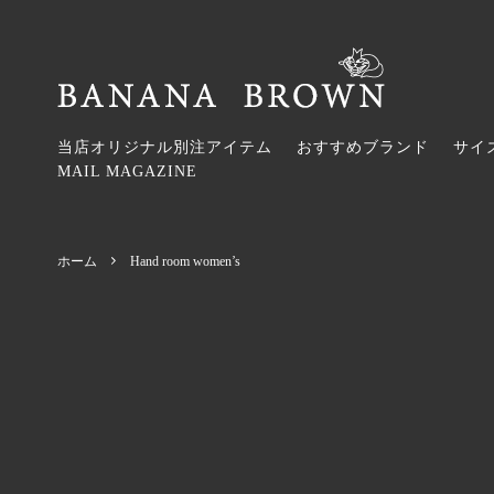
当店オリジナル別注アイテム
おすすめブランド
サイ
MAIL MAGAZINE
Tops / トップス
2026SS
Onepi
2026AW
Accessories / アクセサリー
KAPITAL
Hair A
Bohemi
ホーム
Hand room women’s
Umbrella / 傘
Hermaphrodite
Watche
maison d
Stole / ストール・スカーフ・ネックウォ
SOUTIENCOL（スティアンコル）
Banda
garden
ーマー
ブ・パラ
Belt / ベルト
Honnete
Groves
Hand r
Bon Bon Store
monshir
wayuu bags japan
MAISO