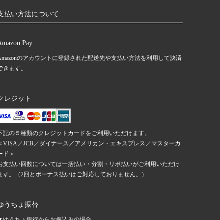
支払い方法について
Amazon Pay
Amazonのアカウントに登録された配送先や支払い方法を利用して決済
できます。
クレジット
下記の５種類のクレジットカードをご利用いただけます。
＜VISA／JCB／ダイナース／アメリカン・エキスプレス／マスターカ
ード＞
お支払い回数については一括払い・分割・リボ払いがご利用いただけ
ます。（2回とボーナス払いはご対応しておりません。）
ゆうちょ振替
▼ゆうちょ銀行からお振込みの場合