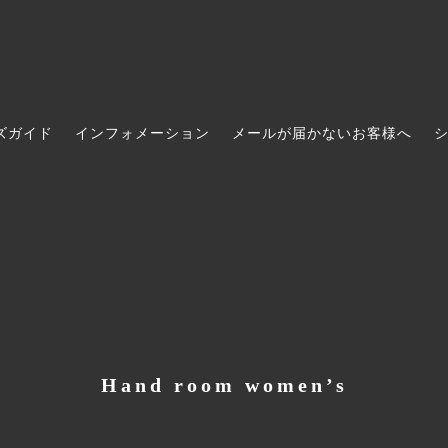
ズガイド
インフォメーション
メールが届かないお客様へ
ece / ワンピース
Bottoms / ボトムス
AKIO MORI
ccessories / ヘアアクセサリー
ans
Shoes / シューズ
THE FACTORY
s / 時計
e soil
Socks & Legwear / レッグウエ
宝島染工
na / バンダナ・ハンカチ
s of paradise ( ガーデンズ・オ
Hats & Caps / 帽子
WONDER FULL LIFE
ダイス )
 / 手袋
oom women’s
Others / その他・グッズ
Barbour(バブアー)
o
Classic Ko
Hand room women’s
N RUBUS
mamelon