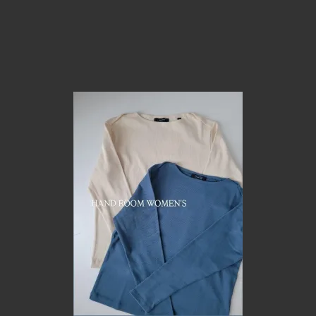
 BRANDS
POMTATA
afts
OJO DE MEX
lue
Native American Jewelry
 MORI 再入荷
SALE
w Arraivals
7/9 New Arraivals
w Arraivals
6/11 New Arraivals
w Arraivals
5/14 New Arraivals
w Arraivals
4/16 New Arraivals
w Arraivals
3/18 New Arraivals
w Arraivals
2/19 New Arraivals
 Arraivals
1/30 New Arraivals