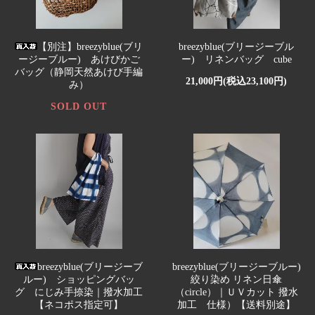
【別注】breezyblue(ブリ
breezyblue(ブリージーブル
ージーブルー) あけびかご
ー) リネンバッグ cube
バッグ（静岡天然あけび手編
21,000円(税込23,100円)
み）
SOLD OUT
breezyblue(ブリージーブ
breezyblue(ブリージーブルー)
ルー) ショッピングバッ
絞り染め リネン日傘
グ にじみ手捺染｜撥水加工
（circle）｜ＵＶカット 撥水
【ネコポス指定可】
加工 仕様）【送料別途】