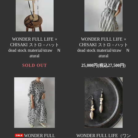
WONDER FULL LIFE ×
WONDER FULL LIFE ×
CHISAKI ストロ－ハット
CHISAKI ストロ－ハット
dead stock material/straw Ｎ
dead stock material/straw Ｎ
atural
atural
SOLD OUT
25,000円(税込27,500円)
WONDER FULL
WONDER FULL LIFE（ワン