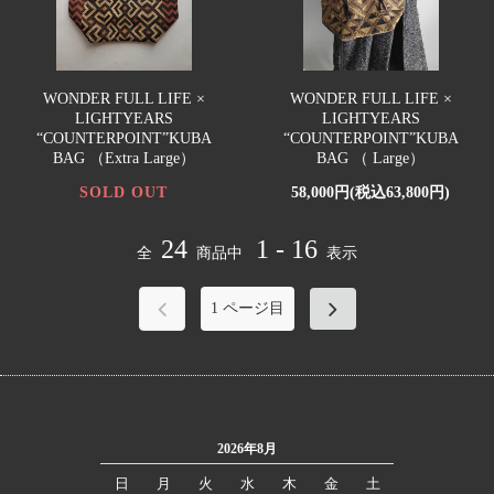
WONDER FULL LIFE ×
WONDER FULL LIFE ×
LIGHTYEARS
LIGHTYEARS
“COUNTERPOINT”KUBA
“COUNTERPOINT”KUBA
BAG （Extra Large）
BAG （ Large）
SOLD OUT
58,000円(税込63,800円)
24
1 - 16
全
商品中
表示
1
ページ目
2026年8月
日
月
火
水
木
金
土