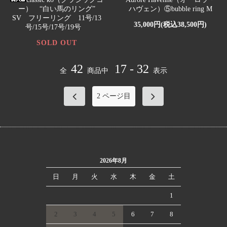
ー） “白い馬のリング”
ハヴェン）⑤bubble ring M
SV フリーリング 11号/13
35,000円(税込38,500円)
号/15号/17号/19号
SOLD OUT
42
17 - 32
全
商品中
表示
2
ページ目
2026年8月
日
月
火
水
木
金
土
1
2
3
4
5
6
7
8