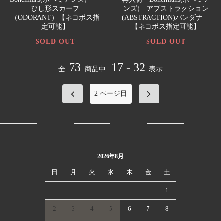
ひし形スカーフ
ンズ) アブストラクション
（ODORANT）【ネコポス指
(ABSTRACTION)バンダナ
定可能】
【ネコポス指定可能】
SOLD OUT
SOLD OUT
73
17 - 32
全
商品中
表示
2
ページ目
2026年8月
日
月
火
水
木
金
土
1
2
3
4
5
6
7
8