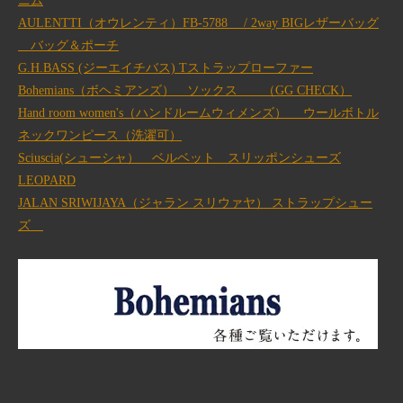
ニム
AULENTTI（オウレンティ）FB-5788 / 2way BIGレザーバッグ
バッグ＆ポーチ
G.H.BASS (ジーエイチバス) Tストラップローファー
Bohemians（ボヘミアンズ） ソックス （GG CHECK）
Hand room women's（ハンドルームウィメンズ） ウールボトル
ネックワンピース（洗濯可）
Sciuscia(シューシャ） ベルベット スリッポンシューズ
LEOPARD
JALAN SRIWIJAYA（ジャラン スリウァヤ） ストラップシュー
ズ