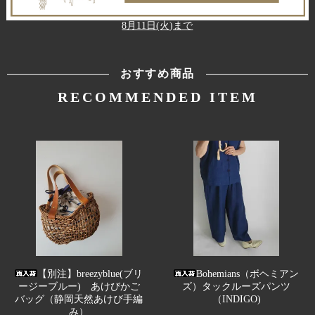
8月11日(火)まで
おすすめ商品
RECOMMENDED ITEM
【別注】breezyblue(ブリ
Bohemians（ボヘミアン
ージーブルー) あけびかご
ズ）タックルーズパンツ
バッグ（静岡天然あけび手編
（INDIGO)
み）