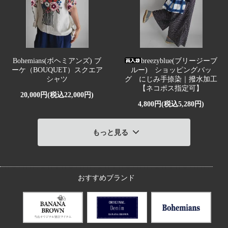
Bohemians(ボヘミアンズ) ブ
breezyblue(ブリージーブ
ーケ（BOUQUET）スクエア
ルー) ショッピングバッ
シャツ
グ にじみ手捺染｜撥水加工
【ネコポス指定可】
20,000円(税込22,000円)
4,800円(税込5,280円)
もっと見る
おすすめブランド