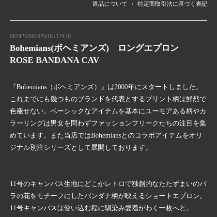
返品について
特定商取引法に基づく表記
061925/061625/BG129-01
Bohemians(ボヘミアンズ) ロングエプロン
ROSE BANDANA CAV
『Bohemians（ボヘミアンズ）』は2000年にスタートしました。
これまでにも幾つものブランドを代表とするプリント柄は鮮烈で
色褪せない。ベーシックなアイテムを基本にユーモアある柄やカ
ラーリングは男女を問わずファッションフリークたちの注目を集
めています。また当店ではBohemiansとのコラボアイテムをオリ
ジナル別注シリーズとして展開しております。
11号のキャンバス生地にどこかレトロで独創的なたたずまいのバ
ラの花をモチーフにしたバンダナ柄が映えるショートエプロン。
11号キャンバスは使い込む程に馴染み愛着がわく一枚へと。