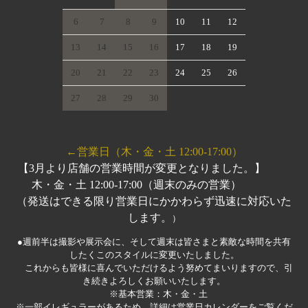
6
7
8
9
10
11
12
13
14
15
16
17
18
19
20
21
22
23
24
25
26
27
28
29
30
←営業日（木・金・土 12:00-17:00）
【3月より店舗の営業時間が変更となりました。】
木・金・土 12:00-17:00（週末のみの営業）
（発送はできる限り営業日にかかわらず迅速に対応いた
します。
）
●週前半は撮影や展示会に、そして週末は皆さまと素敵な時間を共有
したくこのスタイルに変更いたしました。
これからも皆様に喜んでいただけるよう努めてまいりますので、引
き続きよろしくお願いいたします。
※基本営業：木・金・土
※一部イレギュラーがあるため、詳細は営業日カレンダーをご覧くだ