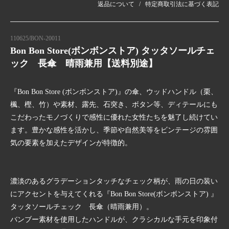
返品について
特定商取引法に基づく表記
110625/BON-20011
Bon Bon Store(ボンボンストア) タッタソールチェ
ック 長傘 晴雨兼用【送料別途】
『Bon Bon Store (ボンボンストア)』の傘、ウッドハンドル（栗、
楓、樫、竹）や素材、露先、石突き、ボタン等、ディテールにも
こだわったモノづくりで感性に優れた女性たちを魅了し続けてい
ます。豊かな感性を活かし、季節や自然美等をビンテージの雰囲
気の要素を加えたデザインが特徴的。
濃淡のあるグラデーションタッチなチェック柄が、雨の日の装い
にアクセントを与えてくれる『Bon Bon Store(ボンボンストア) 』
タッタソールチェック 長傘（晴雨兼用）。
バンブー素材を使用したハンドルが、クラシカルな手元を印象付