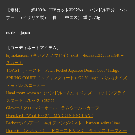
【素材】 綿100％（UVカット率97%）、ハンドル部分 バン
ブー （イタリア製） 骨 （中国製） 重さ270g
made in japan
【コーディネートアイテム】
kijinokanosei（キジノカノウセイ）skirt ‐kohakuBR . hisuiGR --
スカート
TOAST（トースト）Patch Pocket Japanese Denim Coat / Indigo
SPRING COURT（スプリングコート）G2 Vintage バルカナイズ
ドモデル スニーカー
Hand room women's（ハンドルームウィメンズ）コットンフライ
スタートルネック（無地）
Gloverall グローバーオール ラムウールスカーフ
Oversized（Wool 100％) MADE IN ENGLAND
Barbour(バブアー) キルティングベスト barbour wilma liner
Honnete （オネット） ドローストリング タックスリーブオー