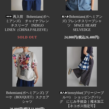
再入荷 Bohemians(ボヘ
Bohemians(ボヘミアン
ミアンズ) チャイナフレン
ズ) フレンチスリーブシャ
チスリーブ INDIGO
ツ SPACE HEART
LINEN（CHINA F/SLEEVE）
SELVEDGE
SOLD OUT
24,000円(税込26,400円)
Bohemians(ボヘミアンズ) ブ
breezyblue(ブリージーブ
ーケ（BOUQUET）スクエア
ルー) ショッピングバッ
シャツ
グ にじみ手捺染｜撥水加工
【ネコポス指定可】