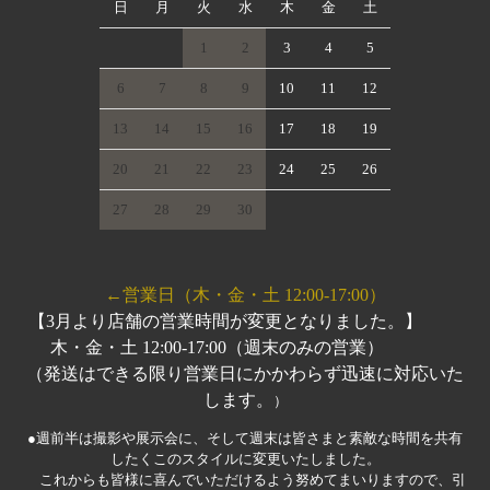
日
月
火
水
木
金
土
1
2
3
4
5
6
7
8
9
10
11
12
13
14
15
16
17
18
19
20
21
22
23
24
25
26
27
28
29
30
←営業日（木・金・土 12:00-17:00）
【3月より店舗の営業時間が変更となりました。】
木・金・土 12:00-17:00（週末のみの営業）
（発送はできる限り営業日にかかわらず迅速に対応いた
します。
）
●週前半は撮影や展示会に、そして週末は皆さまと素敵な時間を共有
したくこのスタイルに変更いたしました。
これからも皆様に喜んでいただけるよう努めてまいりますので、引