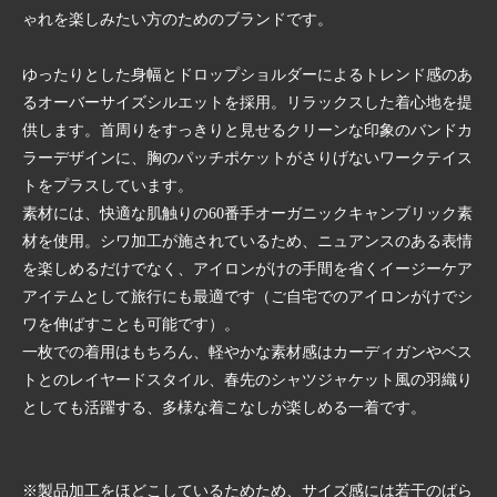
ゃれを楽しみたい方のためのブランドです。
ゆったりとした身幅とドロップショルダーによるトレンド感のあ
るオーバーサイズシルエットを採用。リラックスした着心地を提
供します。首周りをすっきりと見せるクリーンな印象のバンドカ
ラーデザインに、胸のパッチポケットがさりげないワークテイス
トをプラスしています。
素材には、快適な肌触りの60番手オーガニックキャンブリック素
材を使用。シワ加工が施されているため、ニュアンスのある表情
を楽しめるだけでなく、アイロンがけの手間を省くイージーケア
アイテムとして旅行にも最適です（ご自宅でのアイロンがけでシ
ワを伸ばすことも可能です）。
一枚での着用はもちろん、軽やかな素材感はカーディガンやベス
トとのレイヤードスタイル、春先のシャツジャケット風の羽織り
としても活躍する、多様な着こなしが楽しめる一着です。
※製品加工をほどこしているためため、サイズ感には若干のばら