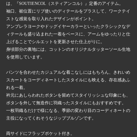
は、『SOUTIENCOL（スティアンコル）』定番のアイテム。
袖口、裾位置にリブ使いのディテールをプラスして、ワークテイ
ストな感覚を取り入れたデザインがポイント。
アンブレラヨークやドッグイヤーカラーといったクラシックなデ
ィテールも盛り込まれた一着をベースに、アームをゆったりと仕
上げることでシルエットを更新させた仕上がりに。
身頃部分の裏地には、コットンのオリジナルタッターソール生地
を使用しています。
パンツを合わせたカジュアルな着こなしにはもちろん、きれいめ
スカートをコーディネートしたスタイルにも映える、存在感あふ
れる一着。
衿元にあしらわれたボタンを留めてスタイリッシュな印象にも、
ボタンを外して無造作に羽織ったスタイルにもおすすめです。
一枚羽織るだけで様になる、季節の変わり目のコーディネートの
主役になってくれそうなジップブルゾンです。
両サイドにフラップポケット付き。