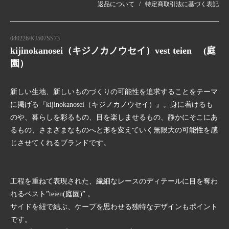
返品について
特定商取引法に基づく表記
040226/KJ507SS73
kijinokanosei（キジノカノウセイ）vest teien (庭
園）
新しい生地、新しいものづくりの可能性を追求することをテーマ
に掲げる『kijinokanosei（キジノカノウセイ）』。身に着けるも
のや、暮らしを彩るもの、目を楽しませるもの、静かにそこにあ
るもの、さまざまなものへと形を変えていく無限大の可能性を感
じさせてくれるブランドです。
工程を重ねて表現された、繊細なレースのディテールに目を奪わ
れるベスト”teien(庭園)” 。
サイドを紐で結ぶ、ケープを思わせる独特なデザインもポイント
です。