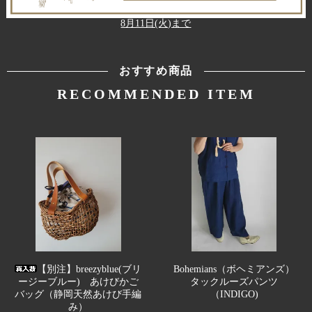
8月11日(火)まで
おすすめ商品
RECOMMENDED ITEM
【別注】breezyblue(ブリ
Bohemians（ボヘミアンズ）
ージーブルー) あけびかご
タックルーズパンツ
バッグ（静岡天然あけび手編
（INDIGO)
み）