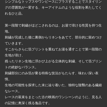
シンプルなトップスやワンピースにプラスすることでスタイリン
グの雰囲気が一変する、キーアイテムのような役割を果たしてく
れるひと品。
第一段階で刺繍がほどこされるのは、お湯で溶ける性質を持つ生
地。
刺繍が完成した後に裏側からリネンをあてて、部分的に留めつけ
ていきます。
そこからさらに箔プリントを重ねてお湯を通すことで第一段階の
生地が溶け、
残ったリネン生地に浮かび上がる立体的な刺繍、そして箔プリン
トの絶妙なバランス。
刺繍部分にのみ箔が乗る特殊な技法がもたらす、味わい深い表
情。
生地の可能性を探求した末に辿り着いた、独特な陰翳のある繊細
なレース。
レースの装束をまとった古の映画のワンシーンのように、見る人
の記憶に奥深く残る逸品です。