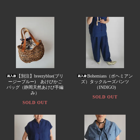
【別注】breezyblue(ブリ
Bohemians（ボヘミアン
ージーブルー) あけびかご
ズ）タックルーズパンツ
バッグ（静岡天然あけび手編
（INDIGO)
み）
SOLD OUT
SOLD OUT