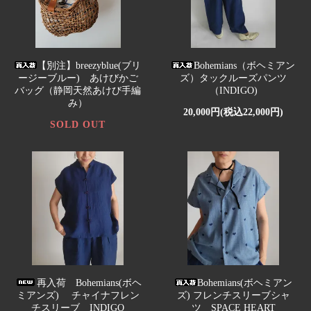
【別注】breezyblue(ブリ
Bohemians（ボヘミアン
ージーブルー) あけびかご
ズ）タックルーズパンツ
バッグ（静岡天然あけび手編
（INDIGO)
み）
20,000円(税込22,000円)
SOLD OUT
再入荷 Bohemians(ボヘ
Bohemians(ボヘミアン
ミアンズ) チャイナフレン
ズ) フレンチスリーブシャ
チスリーブ INDIGO
ツ SPACE HEART