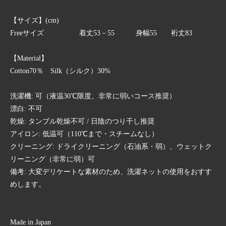
【サイズ】(cm)
Freeサイズ 着丈53－55 身幅55 裄丈83
【Material】
Cotton70％ Silk（シルク）30%
洗濯機: 可（液温30℃限度、非常に弱いコース推奨）
漂白: 不可
乾燥: タンブル乾燥不可 / 日陰のつり干し推奨
アイロン: 低温可（110℃まで・スチームなし）
クリーニング: ドライクリーニング（石油系・弱）、ウェットク
リーニング（非常に弱）可
備考: 大変デリケートな素材のため、洗濯ネットの使用をおすす
めします。
Made in Japan