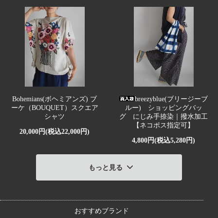
Bohemians(ボヘミアンズ) ブ
breezyblue(ブリージーブ
ーケ（BOUQUET）スクエア
ルー) ショッピングバッ
シャツ
グ にじみ手捺染｜撥水加工
【ネコポス指定可】
20,000円(税込22,000円)
4,800円(税込5,280円)
もっと見る
おすすめブランド